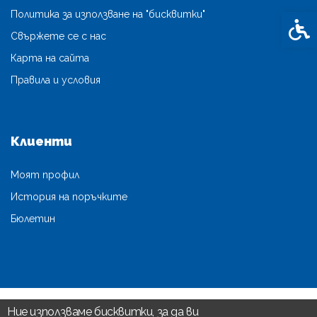
Политика за използване на "бисквитки"
Спец
Свържете се с нас
Карта на сайта
Правила и условия
Клиенти
Моят профил
История на поръчките
Бюлетин
Ние използваме бисквитки, за да ви