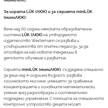
(миниЛЮК).
За играта LÜK (ЛЮК) и за серията miniLÜK
(миниЛЮК):
Вече над 50 години немската образователна
система
LÜK (ЛЮК)
на утвърденото
издателство Westermann се развива и
усъвършенства от опитни педагози, за да
отговаря на най-новите тенденции в
детското обучение и развитие.
Серията
miniLÜK (миниЛЮК)
, създадена специално
за деца над 4-годишна възраст, развива
логическото мислене, умението за сравнение,
концентрацията и основните математически
умения чрез разнообразни и систематично
подредени упражнения. С помощта на специалното
контролно устройство децата могат