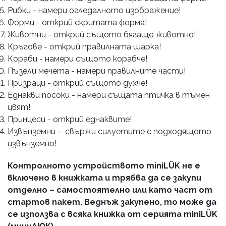
Рибки - намери огледалното изображение!
Форми - открий скритата форма!
Животни - открий същото бягащо животно!
Кръгове - открий правилната шарка!
Кораби - намери същото корабче!
Пъзели мечета - намери правилните части!
Призраци - открий същото духче!
Еднакви посоки - намери същата птичка в тъмен
цвят!
Принцеси - открий еднаквите!
Извънземни - свържи силуетите с подходящото
извънземно!
Контролното устройството miniLÜK не е
включено в книжката и трябва да се закупи
отделно – самостоятелно или като част от
стартов пакет. Веднъж закупено, то може да
се използва с всяка книжка от серията miniLÜK