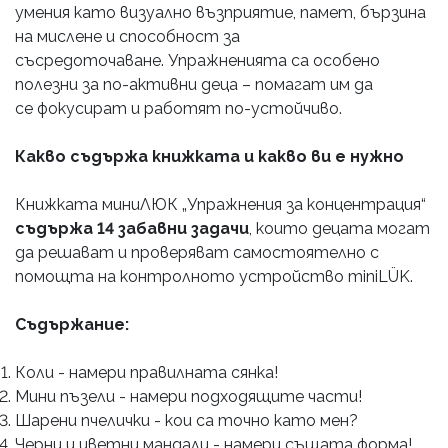
умения като визуално възприятие, памет, бързина
на мислене и способност за
съсредоточаване. Упражненията са особено
полезни за по-активни деца – помагат им да
се фокусират и работят по-устойчиво.
Какво съдържа книжката и какво ви е нужно
Книжката миниЛЮК „Упражнения за концентрация“
съдържа 14 забавни задачи
, които децата могат
да решават и проверяват самостоятелно с
помощта на контролното устройство miniLÜK.
Съдържание:
Коли - намери правилната сянка!
Мини пъзели - намери подходящите части!
Шарени пчелички - кои са точно като мен?
Черни и цветни мандали - намери същата форма!