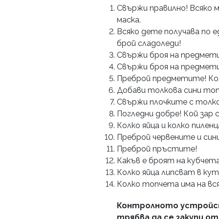
Свържи правилно! Всяко м
маска.
Всяко дете получава по е
брой сладоледи!
Свържи броя на предмети
Свържи броя на предмети
Преброй предметите! Ко
Добави толкова сини топ
Свържи плочките с толко
Погледни добре! Кой зар 
Колко яйца и колко пиленц
Преброй червените и син
Преброй пръстите!
Какъв е броят на кубчет
Колко яйца липсват в ку
Колко топчета има на вся
Контролното устройст
трябва да се закупи о