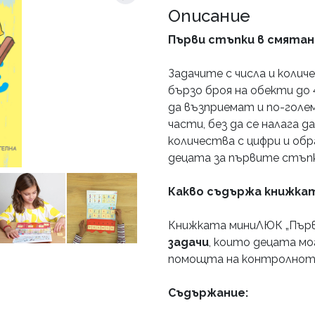
Описание
Първи стъпки в смятан
Задачите с числа и коли
бързо броя на обекти до 
да възприемат и по-голе
части, без да се налага 
количества с цифри и об
децата за първите стъп
Какво съдържа книжката
Книжката миниЛЮК „
Пър
задачи
, които децата м
помощта на контролното
Съдържание: