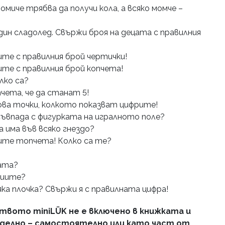
омиче трябва да получи кола, а всяко момче –
дин сладолед. Свържи броя на децата с правилния
те с правилния брой чертички!
те с правилния брой копчета!
лко са?
чета, че да станат 5!
ва точки, колкото показват цифрите!
съвпада с фигурката на игралното поле?
а има във всяко гнездо?
ите топчета! Колко са те?
ата?
тиите?
ка плочка? Свържи я с правилната цифра!
вото miniLÜK не е включено в книжката и
тделно – самостоятелно или като част от