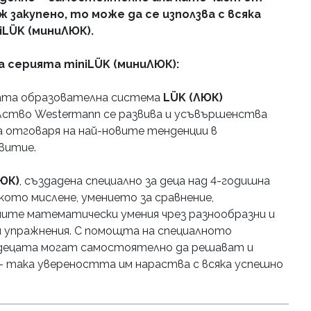
закупено, то може да се използва с всяка
iLÜK (миниЛЮК).
за серията miniLÜK (миниЛЮК):
ката образователна система
LÜK (ЛЮК)
ство Westermann се развива и усъвършенства
а отговаря на най-новите тенденции в
звитие.
ЮК)
, създадена специално за деца над 4-годишна
кото мислене, умението за сравнение,
ите математически умения чрез разнообразни и
 упражнения. С помощта на специалното
децата могат самостоятелно да решават и
– така увереността им нараства с всяка успешно