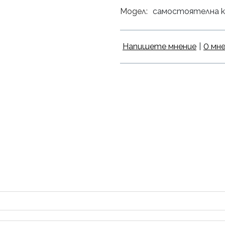
Модел:
самостоятелна к
Напишете мнение
|
0 мн