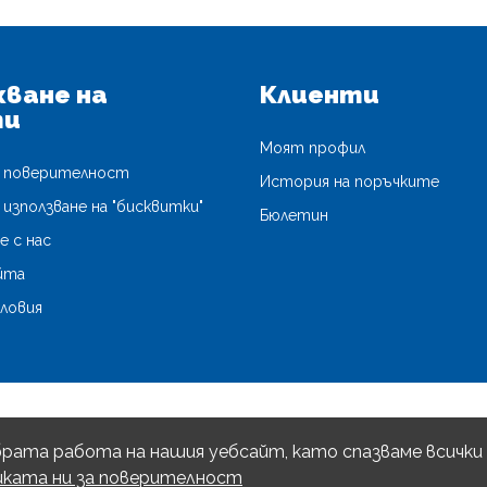
ване на
Клиенти
ти
Моят профил
а поверителност
История на поръчките
 използване на "бисквитки"
Бюлетин
 с нас
йта
словия
брата работа на нашия уебсайт, като спазваме всички 
ката ни за поверителност