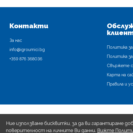
Контакти
Обслуж
клиен
За нас
Политика з
info@igroumici.bg
Политика за
+359 876 368036
Свържете се
Карта на са
Правила и у
Ние използваме бисквитки, за да ви гарантираме до
поверителност на личните Ви данни.
Вижте Полити