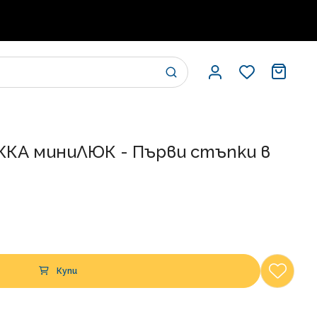
А миниЛЮК - Първи стъпки в
Купи