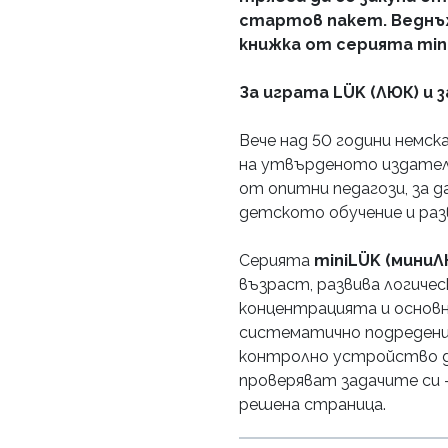
стартов пакет. Веднъж 
книжка от серията min
За играта LÜK (ЛЮК) и 
Вече над 50 години немс
на утвърденото издател
от опитни педагози, за д
детското обучение и ра
Серията
miniLÜK (миниЛ
възраст, развива логичес
концентрацията и основн
систематично подредени
контролно устройство 
проверяват задачите си 
решена страница.