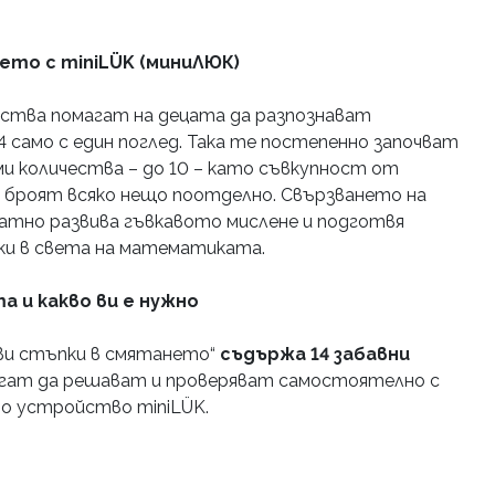
ето с miniLÜK (миниЛЮК)
чества помагат на децата да разпознават
4 само с един поглед. Така те постепенно започват
ми количества – до 10 – като съвкупност от
да броят всяко нещо поотделно. Свързването на
ратно развива гъвкавото мислене и подготвя
ки в света на математиката.
 и какво ви е нужно
ви стъпки в смятането
“
съдържа 14 забавни
огат да решават и проверяват самостоятелно с
 устройство miniLÜK.